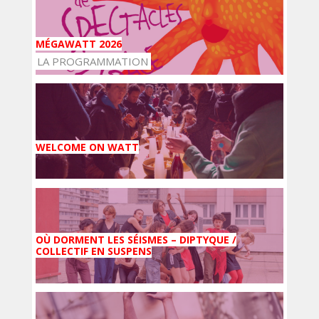
MÉGAWATT 2026
LA PROGRAMMATION
WELCOME ON WATT
OÙ DORMENT LES SÉISMES – DIPTYQUE /
COLLECTIF EN SUSPENS